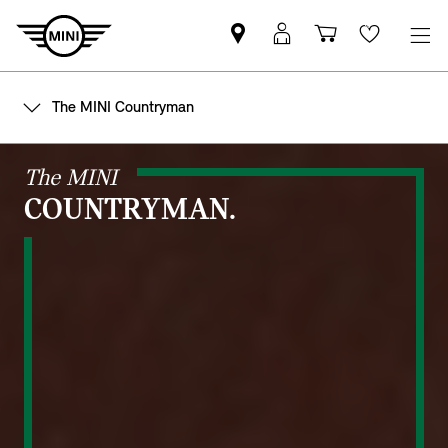
Find
MyMini
Shopping
Wishlis
MINI
login
cart
partner
The MINI Countryman
The MINI
COUNTRYMAN.